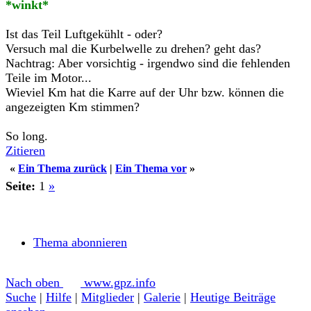
*winkt*
Ist das Teil Luftgekühlt - oder?
Versuch mal die Kurbelwelle zu drehen? geht das?
Nachtrag: Aber vorsichtig - irgendwo sind die fehlenden
Teile im Motor...
Wieviel Km hat die Karre auf der Uhr bzw. können die
angezeigten Km stimmen?
So long.
Zitieren
«
Ein Thema zurück
|
Ein Thema vor
»
Seite:
1
»
Thema abonnieren
Nach oben
www.gpz.info
Suche
|
Hilfe
|
Mitglieder
|
Galerie
|
Heutige Beiträge