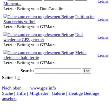
Letzter
Moment...
Letzter Beitrag von: Don Canallie
Petition im
Letzter
Stau rechts vorbei
Letzter Beitrag von: GTMatze
Und
Letzter
wieder ne GPZ gerettet
Letzter Beitrag von: GTMatze
Meine
Letzter
kleine ist bald fertig
Letzter Beitrag von: GTMatze
Search:
Seite:
1
»
Nach oben
www.gpz.info
Suche
|
Hilfe
|
Mitglieder
|
Galerie
|
Heutige Beiträge
ansehen