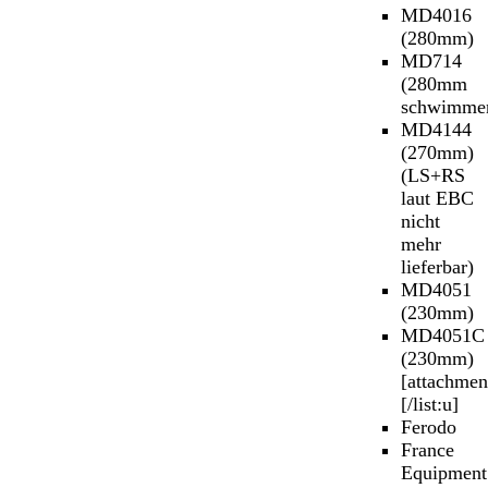
MD4016
(280mm)
MD714
(280mm
schwimme
MD4144
(270mm)
(LS+RS
laut EBC
nicht
mehr
lieferbar)
MD4051
(230mm)
MD4051C
(230mm)
[attachmen
[/list:u]
Ferodo
France
Equipment