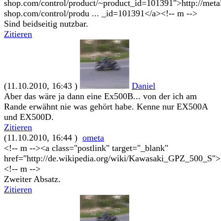
shop.com/control/product/~product_id=101391">http://meta
shop.com/control/produ ... _id=101391</a><!-- m -->
Sind beidseitig nutzbar.
Zitieren
(11.10.2010, 16:43 )
Daniel
Aber das wäre ja dann eine Ex500B... von der ich am
Rande erwähnt nie was gehört habe. Kenne nur EX500A
und EX500D.
Zitieren
(11.10.2010, 16:44 )
ometa
<!-- m --><a class="postlink" target="_blank"
href="http://de.wikipedia.org/wiki/Kawasaki_GPZ_500_S">
<!-- m -->
Zweiter Absatz.
Zitieren