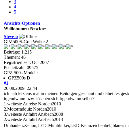
3
4
5
Ansichts-Optionen
Willkommen Newbies
Steve-o
GPZ500S-Gott Wolke 2
Beiträge: 1.215
Themen: 46
Registriert seit: Oct 2007
Postleitzahl: 09575
GPZ 500s Modell:
GPZ500s D
#1
26.08.2009, 22:44
ich hab letztens mal in meinen Beiträgen geschaut und dabei festgest
irgendwann bzw. löschen sich irgendwann selbst?
1.weiteste Anreise Norden2010
2.Motorradquiz Norden2010
3.weiteste Anfahrt Ansbach2008
2.weiteste Anfahrt Ansbach2013
Umbauten:Xenon,LED-Miniblinker,LED-Kennzeichenbel.,blaues umg