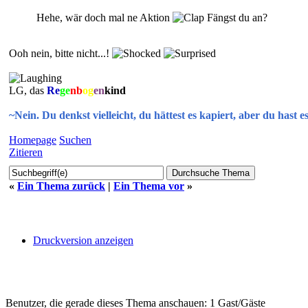
Hehe, wär doch mal ne Aktion
Fängst du an?
Ooh nein, bitte nicht...!
LG, das
Re
ge
nb
og
en
kind
~Nein. Du denkst vielleicht, du hättest es kapiert, aber du hast e
Homepage
Suchen
Zitieren
«
Ein Thema zurück
|
Ein Thema vor
»
Druckversion anzeigen
Benutzer, die gerade dieses Thema anschauen: 1 Gast/Gäste