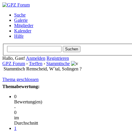
Suche
Galerie
Mitglieder
Kalender
Hilfe
Hallo, Gast!
Anmelden
Registrieren
GPZ Forum
›
Treffen
›
Stammtische
Stammtisch Remscheid, W`tal, Solingen ?
Thema geschlossen
Themabewertung:
0
Bewertung(en)
-
0
im
Durchschnitt
1