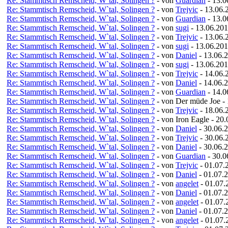
Re: Stammtisch Remscheid, W`tal, Solingen ?
- von
Guardian
- 13.0
Re: Stammtisch Remscheid, W`tal, Solingen ?
- von
Trejvic
- 13.06.
Re: Stammtisch Remscheid, W`tal, Solingen ?
- von
Guardian
- 13.0
Re: Stammtisch Remscheid, W`tal, Solingen ?
- von
sugi
- 13.06.201
Re: Stammtisch Remscheid, W`tal, Solingen ?
- von
Trejvic
- 13.06.
Re: Stammtisch Remscheid, W`tal, Solingen ?
- von
sugi
- 13.06.201
Re: Stammtisch Remscheid, W`tal, Solingen ?
- von
Daniel
- 13.06.
Re: Stammtisch Remscheid, W`tal, Solingen ?
- von
sugi
- 13.06.201
Re: Stammtisch Remscheid, W`tal, Solingen ?
- von
Trejvic
- 14.06.
Re: Stammtisch Remscheid, W`tal, Solingen ?
- von
Daniel
- 14.06.
Re: Stammtisch Remscheid, W`tal, Solingen ?
- von
Guardian
- 14.0
Re: Stammtisch Remscheid, W`tal, Solingen ?
- von Der müde Joe -
Re: Stammtisch Remscheid, W`tal, Solingen ?
- von
Trejvic
- 18.06.
Re: Stammtisch Remscheid, W`tal, Solingen ?
- von Iron Eagle - 20
Re: Stammtisch Remscheid, W`tal, Solingen ?
- von
Daniel
- 30.06.
Re: Stammtisch Remscheid, W`tal, Solingen ?
- von
Trejvic
- 30.06.
Re: Stammtisch Remscheid, W`tal, Solingen ?
- von
Daniel
- 30.06.
Re: Stammtisch Remscheid, W`tal, Solingen ?
- von
Guardian
- 30.0
Re: Stammtisch Remscheid, W`tal, Solingen ?
- von
Trejvic
- 01.07.
Re: Stammtisch Remscheid, W`tal, Solingen ?
- von
Daniel
- 01.07.
Re: Stammtisch Remscheid, W`tal, Solingen ?
- von
angelet
- 01.07.
Re: Stammtisch Remscheid, W`tal, Solingen ?
- von
Daniel
- 01.07.
Re: Stammtisch Remscheid, W`tal, Solingen ?
- von
angelet
- 01.07.
Re: Stammtisch Remscheid, W`tal, Solingen ?
- von
Daniel
- 01.07.
Re: Stammtisch Remscheid, W`tal, Solingen ?
- von
angelet
- 01.07.