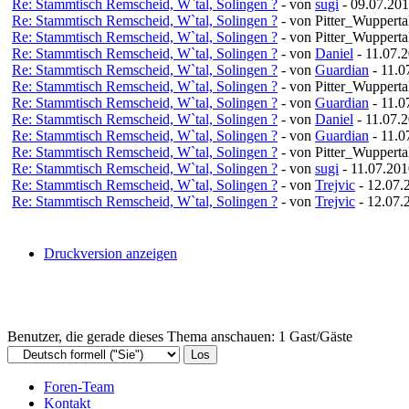
Re: Stammtisch Remscheid, W`tal, Solingen ?
- von
sugi
- 09.07.201
Re: Stammtisch Remscheid, W`tal, Solingen ?
- von Pitter_Wupperta
Re: Stammtisch Remscheid, W`tal, Solingen ?
- von Pitter_Wupperta
Re: Stammtisch Remscheid, W`tal, Solingen ?
- von
Daniel
- 11.07.2
Re: Stammtisch Remscheid, W`tal, Solingen ?
- von
Guardian
- 11.0
Re: Stammtisch Remscheid, W`tal, Solingen ?
- von Pitter_Wupperta
Re: Stammtisch Remscheid, W`tal, Solingen ?
- von
Guardian
- 11.0
Re: Stammtisch Remscheid, W`tal, Solingen ?
- von
Daniel
- 11.07.2
Re: Stammtisch Remscheid, W`tal, Solingen ?
- von
Guardian
- 11.0
Re: Stammtisch Remscheid, W`tal, Solingen ?
- von Pitter_Wupperta
Re: Stammtisch Remscheid, W`tal, Solingen ?
- von
sugi
- 11.07.201
Re: Stammtisch Remscheid, W`tal, Solingen ?
- von
Trejvic
- 12.07.
Re: Stammtisch Remscheid, W`tal, Solingen ?
- von
Trejvic
- 12.07.
Druckversion anzeigen
Benutzer, die gerade dieses Thema anschauen: 1 Gast/Gäste
Foren-Team
Kontakt