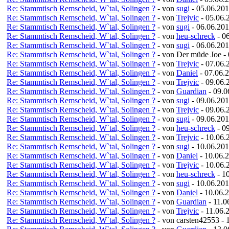
Re: Stammtisch Remscheid, W`tal, Solingen ?
- von
sugi
- 05.06.201
Re: Stammtisch Remscheid, W`tal, Solingen ?
- von
Trejvic
- 05.06.
Re: Stammtisch Remscheid, W`tal, Solingen ?
- von
sugi
- 06.06.201
Re: Stammtisch Remscheid, W`tal, Solingen ?
- von
heu-schreck
- 0
Re: Stammtisch Remscheid, W`tal, Solingen ?
- von
sugi
- 06.06.201
Re: Stammtisch Remscheid, W`tal, Solingen ?
- von Der müde Joe -
Re: Stammtisch Remscheid, W`tal, Solingen ?
- von
Trejvic
- 07.06.
Re: Stammtisch Remscheid, W`tal, Solingen ?
- von
Daniel
- 07.06.
Re: Stammtisch Remscheid, W`tal, Solingen ?
- von
Trejvic
- 09.06.
Re: Stammtisch Remscheid, W`tal, Solingen ?
- von
Guardian
- 09.0
Re: Stammtisch Remscheid, W`tal, Solingen ?
- von
sugi
- 09.06.201
Re: Stammtisch Remscheid, W`tal, Solingen ?
- von
Trejvic
- 09.06.
Re: Stammtisch Remscheid, W`tal, Solingen ?
- von
sugi
- 09.06.201
Re: Stammtisch Remscheid, W`tal, Solingen ?
- von
heu-schreck
- 0
Re: Stammtisch Remscheid, W`tal, Solingen ?
- von
Trejvic
- 10.06.
Re: Stammtisch Remscheid, W`tal, Solingen ?
- von
sugi
- 10.06.201
Re: Stammtisch Remscheid, W`tal, Solingen ?
- von
Daniel
- 10.06.
Re: Stammtisch Remscheid, W`tal, Solingen ?
- von
Trejvic
- 10.06.
Re: Stammtisch Remscheid, W`tal, Solingen ?
- von
heu-schreck
- 1
Re: Stammtisch Remscheid, W`tal, Solingen ?
- von
sugi
- 10.06.201
Re: Stammtisch Remscheid, W`tal, Solingen ?
- von
Daniel
- 10.06.
Re: Stammtisch Remscheid, W`tal, Solingen ?
- von
Guardian
- 11.0
Re: Stammtisch Remscheid, W`tal, Solingen ?
- von
Trejvic
- 11.06.
Re: Stammtisch Remscheid, W`tal, Solingen ?
- von carsten42553 - 