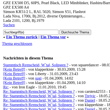
GPZ EX500 D5, 60PS, Pearl Black, LED Miniblinker, Hashiru/Barracud
GPZ EX500 A4
Simson KR51/2 L, RAL 5020, Simson S51, Flashrot
Lada Niva, 1700i, Bj.2012, diverse Optimierungen...
Lada 2101, 1200, Bj.1979
Suchen
«
Ein Thema zurück
|
Ein Thema vor
»
Thema geschlossen
Nachrichten in diesem Thema
Stammtisch Remscheid, W`tal, Solingen ?
- von squaredancer - 08.0
[Kein Betreff]
- von klapperkiste - 30.03.2009, 15:28
[Kein Betreff]
- von Liberty - 31.03.2009, 23:43
[Kein Betreff]
- von
sugi
- 01.04.2009, 14:02
[Kein Betreff]
- von klapperkiste - 01.04.2009, 14:10
Re:
- von Iron Eagle - 11.01.2010, 19:45
Re: Stammtisch Remscheid, W`tal, Solingen ?
- von carsten42553 - 
Re: Stammtisch Remscheid, W`tal, Solingen ?
- von
Trejvic
- 18.05.
Re: Stammtisch Remscheid, W`tal, Solingen ?
- von
Daniel
- 18.05.
Re: Stammtisch Remscheid, W`tal, Solingen ?
- von klapperkiste - 
Re: Stammtisch Remscheid, W`tal, Solingen ?
- von
Daniel
- 20.05.