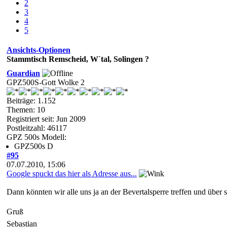
2
3
4
5
Ansichts-Optionen
Stammtisch Remscheid, W`tal, Solingen ?
Guardian
GPZ500S-Gott Wolke 2
Beiträge: 1.152
Themen: 10
Registriert seit: Jun 2009
Postleitzahl: 46117
GPZ 500s Modell:
GPZ500s D
#95
07.07.2010, 15:06
Google spuckt das hier als Adresse aus...
Dann könnten wir alle uns ja an der Bevertalsperre treffen und übe
Gruß
Sebastian