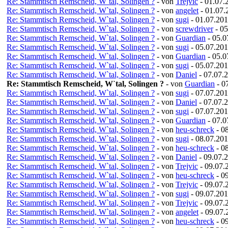
Re: Stammtisch Remscheid, W`tal, Solingen ?
- von
Trejvic
- 01.07.
Re: Stammtisch Remscheid, W`tal, Solingen ?
- von
angelet
- 01.07.
Re: Stammtisch Remscheid, W`tal, Solingen ?
- von
sugi
- 01.07.201
Re: Stammtisch Remscheid, W`tal, Solingen ?
- von
screwdriver
- 05
Re: Stammtisch Remscheid, W`tal, Solingen ?
- von
Guardian
- 05.0
Re: Stammtisch Remscheid, W`tal, Solingen ?
- von
sugi
- 05.07.201
Re: Stammtisch Remscheid, W`tal, Solingen ?
- von
Guardian
- 05.0
Re: Stammtisch Remscheid, W`tal, Solingen ?
- von
sugi
- 05.07.201
Re: Stammtisch Remscheid, W`tal, Solingen ?
- von
Daniel
- 07.07.
Re: Stammtisch Remscheid, W`tal, Solingen ?
- von
Guardian
- 0
Re: Stammtisch Remscheid, W`tal, Solingen ?
- von
sugi
- 07.07.201
Re: Stammtisch Remscheid, W`tal, Solingen ?
- von
Daniel
- 07.07.
Re: Stammtisch Remscheid, W`tal, Solingen ?
- von
sugi
- 07.07.201
Re: Stammtisch Remscheid, W`tal, Solingen ?
- von
Guardian
- 07.0
Re: Stammtisch Remscheid, W`tal, Solingen ?
- von
heu-schreck
- 0
Re: Stammtisch Remscheid, W`tal, Solingen ?
- von
sugi
- 08.07.201
Re: Stammtisch Remscheid, W`tal, Solingen ?
- von
heu-schreck
- 0
Re: Stammtisch Remscheid, W`tal, Solingen ?
- von
Daniel
- 09.07.2
Re: Stammtisch Remscheid, W`tal, Solingen ?
- von
Trejvic
- 09.07.
Re: Stammtisch Remscheid, W`tal, Solingen ?
- von
heu-schreck
- 0
Re: Stammtisch Remscheid, W`tal, Solingen ?
- von
Trejvic
- 09.07.
Re: Stammtisch Remscheid, W`tal, Solingen ?
- von
sugi
- 09.07.201
Re: Stammtisch Remscheid, W`tal, Solingen ?
- von
Trejvic
- 09.07.
Re: Stammtisch Remscheid, W`tal, Solingen ?
- von
angelet
- 09.07.
Re: Stammtisch Remscheid, W`tal, Solingen ?
- von
heu-schreck
- 0