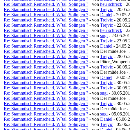
Re: Stammtisch Remscheid, W`tal, Solingen ?
- von
heu-schreck
- 2
Re: Stammtisch Remscheid, W`tal, Solingen ?
- von
Trejvic
- 20.05.
Re: Stammtisch Remscheid, W`tal, Solingen ?
- von
Daniel
- 20.05.
Re: Stammtisch Remscheid, W`tal, Solingen ?
- von
Trejvic
- 20.05.
Re: Stammtisch Remscheid, W`tal, Solingen ?
- von
Trejvic
- 22.05.
Re: Stammtisch Remscheid, W`tal, Solingen ?
- von
heu-schreck
- 2
Re: Stammtisch Remscheid, W`tal, Solingen ?
- von
sugi
- 23.05.201
Re: Stammtisch Remscheid, W`tal, Solingen ?
- von
Trejvic
- 23.05.
Re: Stammtisch Remscheid, W`tal, Solingen ?
- von
Daniel
- 24.05.
Re: Stammtisch Remscheid, W`tal, Solingen ?
- von Der müde Joe -
Re: Stammtisch Remscheid, W`tal, Solingen ?
- von
Trejvic
- 28.05.
Re: Stammtisch Remscheid, W`tal, Solingen ?
- von Pitter_Wupperta
Re: Stammtisch Remscheid, W`tal, Solingen ?
- von
Trejvic
- 30.05.
Re: Stammtisch Remscheid, W`tal, Solingen ?
- von Der müde Joe -
Re: Stammtisch Remscheid, W`tal, Solingen ?
- von
Daniel
- 30.05.
Re: Stammtisch Remscheid, W`tal, Solingen ?
- von
Trejvic
- 30.05.
Re: Stammtisch Remscheid, W`tal, Solingen ?
- von
Trejvic
- 30.05.
Re: Stammtisch Remscheid, W`tal, Solingen ?
- von
sugi
- 30.05.201
Re: Stammtisch Remscheid, W`tal, Solingen ?
- von Der müde Joe -
Re: Stammtisch Remscheid, W`tal, Solingen ?
- von
Trejvic
- 30.05.
Re: Stammtisch Remscheid, W`tal, Solingen ?
- von Der müde Joe -
Re: Stammtisch Remscheid, W`tal, Solingen ?
- von
sugi
- 05.06.201
Re: Stammtisch Remscheid, W`tal, Solingen ?
- von
Daniel
- 05.06.2
Re: Stammtisch Remscheid, W`tal, Solingen ?
- von
Trejvic
- 05.06.
Re: Stammtisch Remscheid, W`tal, Solingen ?
- von
Daniel
- 05.06.