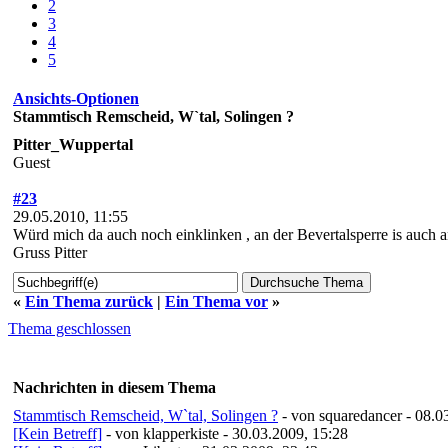
2
3
4
5
Ansichts-Optionen
Stammtisch Remscheid, W`tal, Solingen ?
Pitter_Wuppertal
Guest
#23
29.05.2010, 11:55
Würd mich da auch noch einklinken , an der Bevertalsperre is auch
Gruss Pitter
«
Ein Thema zurück
|
Ein Thema vor
»
Thema geschlossen
Nachrichten in diesem Thema
Stammtisch Remscheid, W`tal, Solingen ?
- von squaredancer - 08.0
[Kein Betreff]
- von klapperkiste - 30.03.2009, 15:28