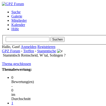
Suche
Galerie
Mitglieder
Kalender
Hilfe
Hallo, Gast!
Anmelden
Registrieren
GPZ Forum
›
Treffen
›
Stammtische
Stammtisch Remscheid, W`tal, Solingen ?
Thema geschlossen
Themabewertung:
0
Bewertung(en)
-
0
im
Durchschnitt
1