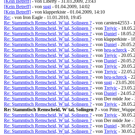
[Kein Betreff]
- von Liberty - 31.03.2009, 23:43
[Kein Betreff]
- von
sugi
- 01.04.2009, 14:02
[Kein Betreff]
- von klapperkiste - 01.04.2009, 14:10
Re:
- von Iron Eagle - 11.01.2010, 19:45
Re: Stammtisch Remscheid, W`tal, Solingen ?
- von carsten42553 - 
Re: Stammtisch Remscheid, W`tal, Solingen ?
- von
Trejvic
- 18.05.
Re: Stammtisch Remscheid, W`tal, Solingen ?
- von
Daniel
- 18.05.
Re: Stammtisch Remscheid, W`tal, Solingen ?
- von klapperkiste - 
Re: Stammtisch Remscheid, W`tal, Solingen ?
- von
Daniel
- 20.05.
Re: Stammtisch Remscheid, W`tal, Solingen ?
- von
heu-schreck
- 2
Re: Stammtisch Remscheid, W`tal, Solingen ?
- von
Trejvic
- 20.05.
Re: Stammtisch Remscheid, W`tal, Solingen ?
- von
Daniel
- 20.05.
Re: Stammtisch Remscheid, W`tal, Solingen ?
- von
Trejvic
- 20.05.
Re: Stammtisch Remscheid, W`tal, Solingen ?
- von
Trejvic
- 22.05.
Re: Stammtisch Remscheid, W`tal, Solingen ?
- von
heu-schreck
- 2
Re: Stammtisch Remscheid, W`tal, Solingen ?
- von
sugi
- 23.05.201
Re: Stammtisch Remscheid, W`tal, Solingen ?
- von
Trejvic
- 23.05.
Re: Stammtisch Remscheid, W`tal, Solingen ?
- von
Daniel
- 24.05.
Re: Stammtisch Remscheid, W`tal, Solingen ?
- von Der müde Joe -
Re: Stammtisch Remscheid, W`tal, Solingen ?
- von
Trejvic
- 28.05.
Re: Stammtisch Remscheid, W`tal, Solingen ?
- von Pitter_Wuppe
Re: Stammtisch Remscheid, W`tal, Solingen ?
- von
Trejvic
- 30.05.
Re: Stammtisch Remscheid, W`tal, Solingen ?
- von Der müde Joe -
Re: Stammtisch Remscheid, W`tal, Solingen ?
- von
Daniel
- 30.05.
Re: Stammtisch Remscheid, W`tal, Solingen ?
- von
Trejvic
- 30.05.