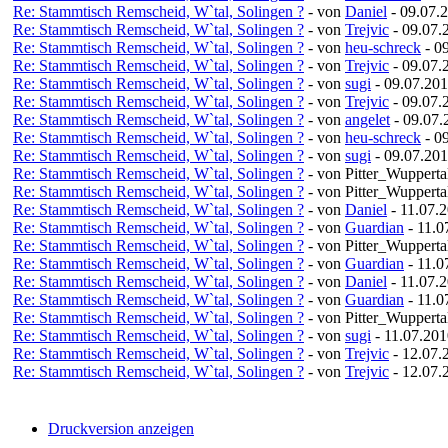
Re: Stammtisch Remscheid, W`tal, Solingen ?
- von
Daniel
- 09.07.2
Re: Stammtisch Remscheid, W`tal, Solingen ?
- von
Trejvic
- 09.07.
Re: Stammtisch Remscheid, W`tal, Solingen ?
- von
heu-schreck
- 0
Re: Stammtisch Remscheid, W`tal, Solingen ?
- von
Trejvic
- 09.07.
Re: Stammtisch Remscheid, W`tal, Solingen ?
- von
sugi
- 09.07.201
Re: Stammtisch Remscheid, W`tal, Solingen ?
- von
Trejvic
- 09.07.
Re: Stammtisch Remscheid, W`tal, Solingen ?
- von
angelet
- 09.07.
Re: Stammtisch Remscheid, W`tal, Solingen ?
- von
heu-schreck
- 0
Re: Stammtisch Remscheid, W`tal, Solingen ?
- von
sugi
- 09.07.201
Re: Stammtisch Remscheid, W`tal, Solingen ?
- von Pitter_Wupperta
Re: Stammtisch Remscheid, W`tal, Solingen ?
- von Pitter_Wupperta
Re: Stammtisch Remscheid, W`tal, Solingen ?
- von
Daniel
- 11.07.2
Re: Stammtisch Remscheid, W`tal, Solingen ?
- von
Guardian
- 11.0
Re: Stammtisch Remscheid, W`tal, Solingen ?
- von Pitter_Wupperta
Re: Stammtisch Remscheid, W`tal, Solingen ?
- von
Guardian
- 11.0
Re: Stammtisch Remscheid, W`tal, Solingen ?
- von
Daniel
- 11.07.2
Re: Stammtisch Remscheid, W`tal, Solingen ?
- von
Guardian
- 11.0
Re: Stammtisch Remscheid, W`tal, Solingen ?
- von Pitter_Wupperta
Re: Stammtisch Remscheid, W`tal, Solingen ?
- von
sugi
- 11.07.201
Re: Stammtisch Remscheid, W`tal, Solingen ?
- von
Trejvic
- 12.07.
Re: Stammtisch Remscheid, W`tal, Solingen ?
- von
Trejvic
- 12.07.
Druckversion anzeigen