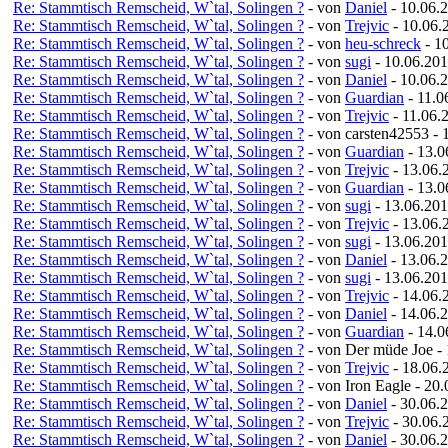
Re: Stammtisch Remscheid, W`tal, Solingen ?
- von
Daniel
- 10.06.
Re: Stammtisch Remscheid, W`tal, Solingen ?
- von
Trejvic
- 10.06.
Re: Stammtisch Remscheid, W`tal, Solingen ?
- von
heu-schreck
- 1
Re: Stammtisch Remscheid, W`tal, Solingen ?
- von
sugi
- 10.06.201
Re: Stammtisch Remscheid, W`tal, Solingen ?
- von
Daniel
- 10.06.
Re: Stammtisch Remscheid, W`tal, Solingen ?
- von
Guardian
- 11.0
Re: Stammtisch Remscheid, W`tal, Solingen ?
- von
Trejvic
- 11.06.
Re: Stammtisch Remscheid, W`tal, Solingen ?
- von carsten42553 - 
Re: Stammtisch Remscheid, W`tal, Solingen ?
- von
Guardian
- 13.0
Re: Stammtisch Remscheid, W`tal, Solingen ?
- von
Trejvic
- 13.06.
Re: Stammtisch Remscheid, W`tal, Solingen ?
- von
Guardian
- 13.0
Re: Stammtisch Remscheid, W`tal, Solingen ?
- von
sugi
- 13.06.201
Re: Stammtisch Remscheid, W`tal, Solingen ?
- von
Trejvic
- 13.06.
Re: Stammtisch Remscheid, W`tal, Solingen ?
- von
sugi
- 13.06.201
Re: Stammtisch Remscheid, W`tal, Solingen ?
- von
Daniel
- 13.06.
Re: Stammtisch Remscheid, W`tal, Solingen ?
- von
sugi
- 13.06.201
Re: Stammtisch Remscheid, W`tal, Solingen ?
- von
Trejvic
- 14.06.
Re: Stammtisch Remscheid, W`tal, Solingen ?
- von
Daniel
- 14.06.
Re: Stammtisch Remscheid, W`tal, Solingen ?
- von
Guardian
- 14.0
Re: Stammtisch Remscheid, W`tal, Solingen ?
- von Der müde Joe -
Re: Stammtisch Remscheid, W`tal, Solingen ?
- von
Trejvic
- 18.06.
Re: Stammtisch Remscheid, W`tal, Solingen ?
- von Iron Eagle - 20
Re: Stammtisch Remscheid, W`tal, Solingen ?
- von
Daniel
- 30.06.
Re: Stammtisch Remscheid, W`tal, Solingen ?
- von
Trejvic
- 30.06.
Re: Stammtisch Remscheid, W`tal, Solingen ?
- von
Daniel
- 30.06.