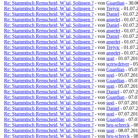
Re: Stammtisch Remscheid, W`tal, Solingen ?
- von
Guardian
- 30.0
Re: Stammtisch Remscheid, W`tal, Solingen ?
- von
Trejvic
- 01.07.
Re: Stammtisch Remscheid, W`tal, Solingen ?
- von
Daniel
- 01.07.
Re: Stammtisch Remscheid, W`tal, Solingen ?
- von
angelet
- 01.07.
Re: Stammtisch Remscheid, W`tal, Solingen ?
- von
Daniel
- 01.07.
Re: Stammtisch Remscheid, W`tal, Solingen ?
- von
angelet
- 01.07.
Re: Stammtisch Remscheid, W`tal, Solingen ?
- von
Daniel
- 01.07.
Re: Stammtisch Remscheid, W`tal, Solingen ?
- von
angelet
- 01.07.
Re: Stammtisch Remscheid, W`tal, Solingen ?
- von
Trejvic
- 01.07.
Re: Stammtisch Remscheid, W`tal, Solingen ?
- von
angelet
- 01.07.
Re: Stammtisch Remscheid, W`tal, Solingen ?
- von
sugi
- 01.07.201
Re: Stammtisch Remscheid, W`tal, Solingen ?
- von
screwdriver
- 05
Re: Stammtisch Remscheid, W`tal, Solingen ?
- von
Guardian
- 05.0
Re: Stammtisch Remscheid, W`tal, Solingen ?
- von
sugi
- 05.07.201
Re: Stammtisch Remscheid, W`tal, Solingen ?
- von
Guardian
- 05.0
Re: Stammtisch Remscheid, W`tal, Solingen ?
- von
sugi
- 05.07.201
Re: Stammtisch Remscheid, W`tal, Solingen ?
- von
Daniel
- 07.07.
Re: Stammtisch Remscheid, W`tal, Solingen ?
- von
Guardian
- 07.0
Re: Stammtisch Remscheid, W`tal, Solingen ?
- von
sugi
- 07.07.201
Re: Stammtisch Remscheid, W`tal, Solingen ?
- von
Daniel
- 07.07.
Re: Stammtisch Remscheid, W`tal, Solingen ?
- von
sugi
- 07.07.201
Re: Stammtisch Remscheid, W`tal, Solingen ?
- von
Guardian
- 07.0
Re: Stammtisch Remscheid, W`tal, Solingen ?
- von
heu-schreck
- 0
Re: Stammtisch Remscheid, W`tal, Solingen ?
- von
sugi
- 08.07.201
Re: Stammtisch Remscheid, W`tal, Solingen ?
- von
heu-schreck
- 0