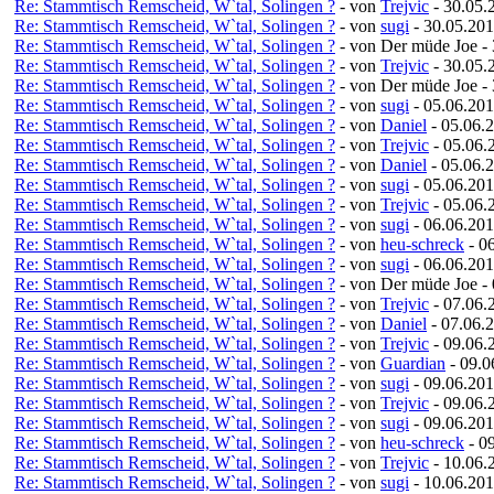
Re: Stammtisch Remscheid, W`tal, Solingen ?
- von
Trejvic
- 30.05.
Re: Stammtisch Remscheid, W`tal, Solingen ?
- von
sugi
- 30.05.201
Re: Stammtisch Remscheid, W`tal, Solingen ?
- von Der müde Joe -
Re: Stammtisch Remscheid, W`tal, Solingen ?
- von
Trejvic
- 30.05.
Re: Stammtisch Remscheid, W`tal, Solingen ?
- von Der müde Joe -
Re: Stammtisch Remscheid, W`tal, Solingen ?
- von
sugi
- 05.06.201
Re: Stammtisch Remscheid, W`tal, Solingen ?
- von
Daniel
- 05.06.2
Re: Stammtisch Remscheid, W`tal, Solingen ?
- von
Trejvic
- 05.06.
Re: Stammtisch Remscheid, W`tal, Solingen ?
- von
Daniel
- 05.06.
Re: Stammtisch Remscheid, W`tal, Solingen ?
- von
sugi
- 05.06.201
Re: Stammtisch Remscheid, W`tal, Solingen ?
- von
Trejvic
- 05.06.
Re: Stammtisch Remscheid, W`tal, Solingen ?
- von
sugi
- 06.06.201
Re: Stammtisch Remscheid, W`tal, Solingen ?
- von
heu-schreck
- 0
Re: Stammtisch Remscheid, W`tal, Solingen ?
- von
sugi
- 06.06.201
Re: Stammtisch Remscheid, W`tal, Solingen ?
- von Der müde Joe -
Re: Stammtisch Remscheid, W`tal, Solingen ?
- von
Trejvic
- 07.06.
Re: Stammtisch Remscheid, W`tal, Solingen ?
- von
Daniel
- 07.06.
Re: Stammtisch Remscheid, W`tal, Solingen ?
- von
Trejvic
- 09.06.
Re: Stammtisch Remscheid, W`tal, Solingen ?
- von
Guardian
- 09.0
Re: Stammtisch Remscheid, W`tal, Solingen ?
- von
sugi
- 09.06.201
Re: Stammtisch Remscheid, W`tal, Solingen ?
- von
Trejvic
- 09.06.
Re: Stammtisch Remscheid, W`tal, Solingen ?
- von
sugi
- 09.06.201
Re: Stammtisch Remscheid, W`tal, Solingen ?
- von
heu-schreck
- 0
Re: Stammtisch Remscheid, W`tal, Solingen ?
- von
Trejvic
- 10.06.
Re: Stammtisch Remscheid, W`tal, Solingen ?
- von
sugi
- 10.06.201