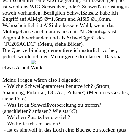
wahrscheinlich eine AlSi Legierung. Am besten geeignet
ist wohl das WIG-Schweißen, oder? Schweißausrüstung ist
soweit vorhanden. Bezüglich Schweißzusatz habe ich
Zugriff auf AlMg5 Ø=1,6mm und AlSi5 Ø1,6mm.
Wahrscheinlich ist AlSi die bessere Wahl, wenn das
Motorgehäuse auch daraus besteht. Als Schutzgas ist
Argon 4.6 vorhanden und als Schweißgerät das
"TC205ACDC" (Menü, siehe Bilder).
Die Querverbindung demontiere ich natürlich vorher,
jedoch würde ich den Motor gerne drin lassen. Das spart
etwas Arbeit
Meine Fragen wären also Folgende:
- Welche Schweißparameter benutze ich? (Strom,
Spannung, Polarität, DC/AC, Pulsen?) (Menü des Gerätes,
siehe Foto)
- Was ist an Schweißvorbereitung zu treffen?
(anschleifen? anfasen? Wie stark?)
- Welchen Zusatz benutze ich?
- Wo hefte ich am besten?
- Ist es sinnvoll in das Loch eine Buchse zu stecken (aus